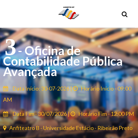
3
- Oficina de
Contabilidade Pública
Avançada
Data Início: 30-07-2026 |
Horário Início - 09:00
AM
Data Fim - 30/07/2026 |
Horário Fim - 12:00 PM
Anfiteatro B - Universidade Estácio - Ribeirão Preto