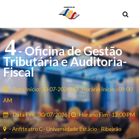
4
- Oficina de Gestão
Tributária e Auditoria-
Fiscal
Data Início: 30-07-2026 |
Horário Início - 09:00
AM
Data Fim - 30/07/2026 |
Horário Fim - 12:00 PM
- Anfiteatro C - Universidade Estácio - Ribeirão