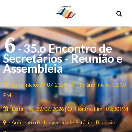
6
- 35.o Encontro de
Secretários - Reunião e
Assembleia
Data Início: 29-07-2026 |
Horário Início - 01:30
PM
Data Fim - 29/07/2026 |
Horário Fim - 03:30 PM
- Anfiteatro B - Universidade Estácio - Ribeirão