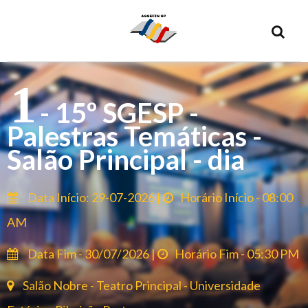
1
- 15º SGESP -
Palestras Temáticas -
Salão Principal - dia
Data Início: 29-07-2026 |
Horário Início - 08:00
AM
Data Fim - 30/07/2026 |
Horário Fim - 05:30 PM
Salão Nobre - Teatro Principal - Universidade