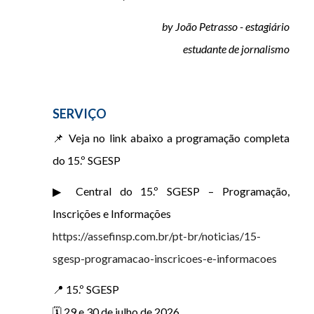
by João Petrasso - estagiário
estudante de jornalismo
SERVIÇO
📌 Veja no link abaixo a programação completa
do 15.º SGESP
▶ Central do 15.º SGESP – Programação,
Inscrições e Informações
https://assefinsp.com.br/pt-br/noticias/15-
sgesp-programacao-inscricoes-e-informacoes
📍 15.º SGESP
🗓️ 29 e 30 de julho de 2026