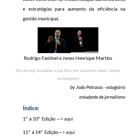
e estratégias para aumento da eficiência na
gestão municipal.
Rodrigo Fantinel e Jones Henrique Martins
(Se deseja visualizar essa foto em tamanho maior, clique
na imagem.)
by João Petrasso - estagiário
estudante de jornalismo
Índice:
1ª à 10ª Edição —>
aqui
11ª à 14ª Edição—>
aqui