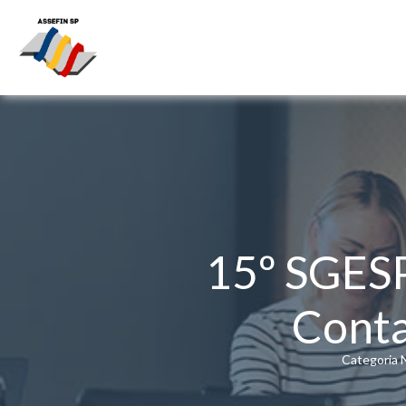
15º SGESP
Conta
Categoria N