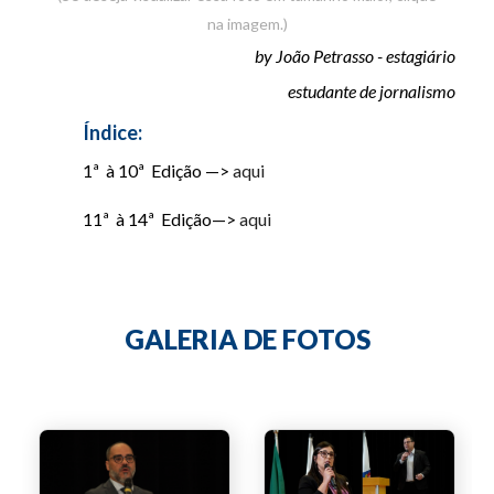
na imagem.)
by João Petrasso - estagiário
estudante de jornalismo
Índice:
1ª à 10ª Edição —>
aqui
11ª à 14ª Edição—>
aqui
GALERIA DE FOTOS