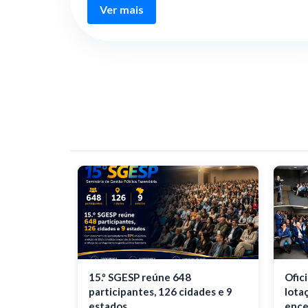
Ver mais
15.º SGESP reúne 648
Ofic
participantes, 126 cidades e 9
lota
estados
ence