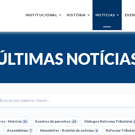
INSTITUCIONAL
HISTÓRIA
NOTÍCIAS
EVE
ÚLTIMAS NOTÍCIA
scar
tícias
os - História
Eventos de parceiros
Diálogos Reforma Tributária
35
24
Assembleias
Newsletter - Boletim de notícias
Reforma Tributár
7
6