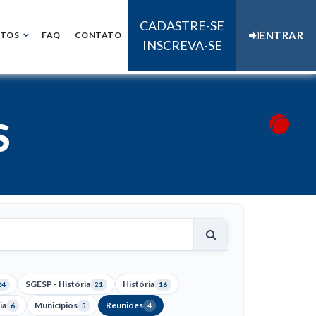
CADASTRE-SE
ENTRAR
NTOS
FAQ
CONTATO
INSCREVA-SE
S
SGESP - História
História
24
21
16
ia
Municípios
Reuniões
6
5
4