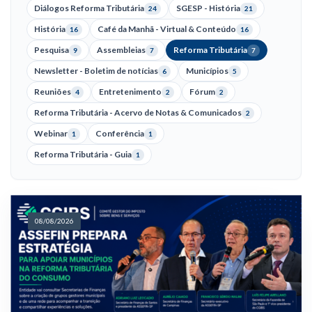
Diálogos Reforma Tributária
SGESP - História
24
21
História
Café da Manhã - Virtual & Conteúdo
16
16
Pesquisa
Assembleias
Reforma Tributária
9
7
7
Newsletter - Boletim de notícias
Municípios
6
5
Reuniões
Entretenimento
Fórum
4
2
2
Reforma Tributária - Acervo de Notas & Comunicados
2
Webinar
Conferência
1
1
Reforma Tributária - Guia
1
08/08/2026