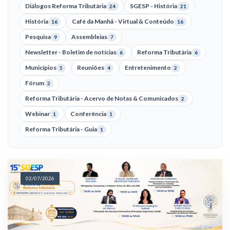
Diálogos Reforma Tributária
SGESP - História
24
21
História
Café da Manhã - Virtual & Conteúdo
16
16
Pesquisa
Assembleias
9
7
Newsletter - Boletim de notícias
Reforma Tributária
6
6
Municípios
Reuniões
Entretenimento
5
4
2
Fórum
2
Reforma Tributária - Acervo de Notas & Comunicados
2
Webinar
Conferência
1
1
Reforma Tributária - Guia
1
02/07/2026