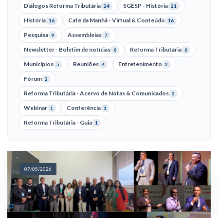
Diálogos Reforma Tributária
SGESP - História
24
21
História
Café da Manhã - Virtual & Conteúdo
16
16
Pesquisa
Assembleias
9
7
Newsletter - Boletim de notícias
Reforma Tributária
6
6
Municípios
Reuniões
Entretenimento
5
4
2
Fórum
2
Reforma Tributária - Acervo de Notas & Comunicados
2
Webinar
Conferência
1
1
Reforma Tributária - Guia
1
07/05/2026