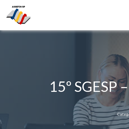
15º SGESP –
Catego