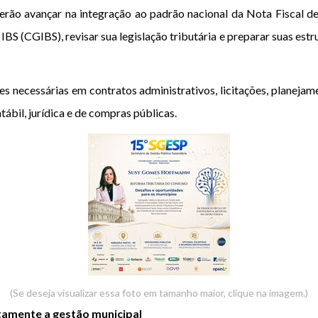
erão avançar na integração ao padrão nacional da Nota Fiscal de
S (CGIBS), revisar sua legislação tributária e preparar suas est
 necessárias em contratos administrativos, licitações, planejam
tábil, jurídica e de compras públicas.
(Se deseja visualizar essa foto em tamanho maior, clique na imagem.)
amente a gestão municipal