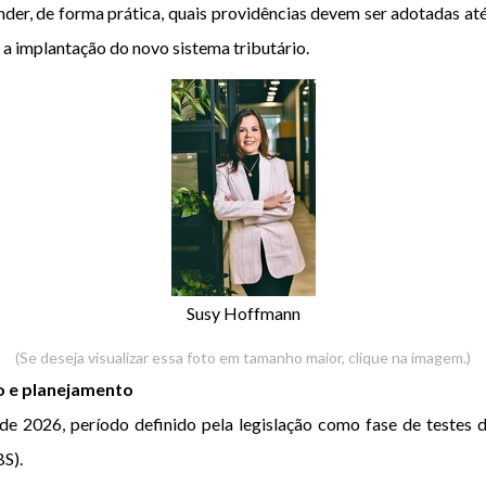
der, de forma prática, quais providências devem ser adotadas até
a implantação do novo sistema tributário.
Susy Hoffmann
(Se deseja visualizar essa foto em tamanho maior, clique na imagem.)
o e planejamento
de 2026, período definido pela legislação como fase de testes 
S).