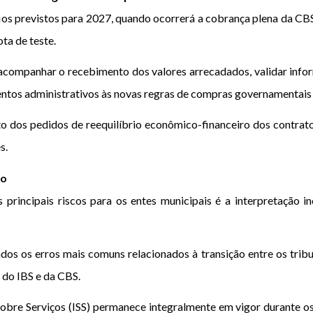
os previstos para 2027, quando ocorrerá a cobrança plena da CBS,
ta de teste.
acompanhar o recebimento dos valores arrecadados, validar infor
mentos administrativos às novas regras de compras governamentais
o dos pedidos de reequilíbrio econômico-financeiro dos contrato
s.
ão
 principais riscos para os entes municipais é a interpretação 
dos os erros mais comuns relacionados à transição entre os tribu
 do IBS e da CBS.
bre Serviços (ISS) permanece integralmente em vigor durante os